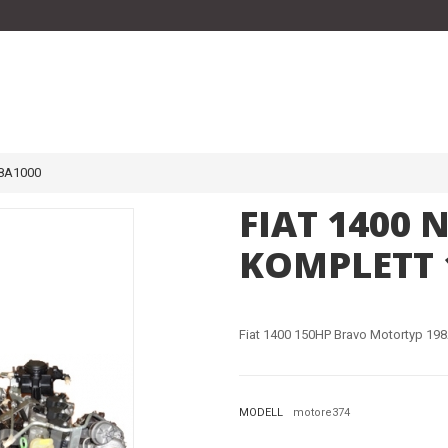
8A1000
FIAT 1400
KOMPLETT 
Fiat 1400 150HP Bravo Motortyp 19
MODELL
motore374