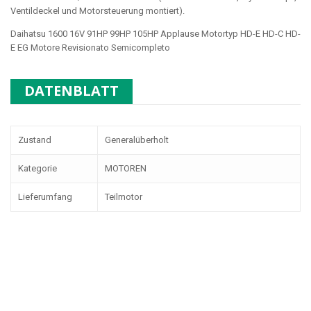
Ventildeckel und Motorsteuerung montiert).
Daihatsu 1600 16V 91HP 99HP 105HP Applause Motortyp
HD-E HD-C HD-
E EG
Motore Revisionato Semicompleto
DATENBLATT
Zustand
Generalüberholt
Kategorie
MOTOREN
Lieferumfang
Teilmotor