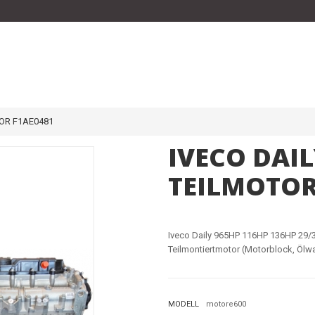
TOR F1AE0481
IVECO DAIL
TEILMOTOR
Iveco Daily 965HP 116HP 136HP 29/
Teilmontiertmotor (Motorblock, Ölwa
MODELL
motore600