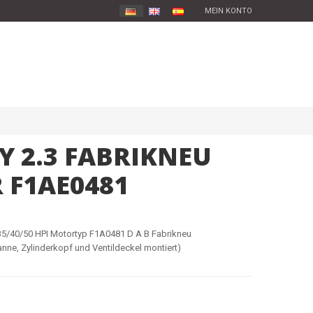
MEIN KONTO
Y 2.3 FABRIKNEU
 F1AE0481
35/40/50 HPI Motortyp F1A0481 D A B Fabrikneu
nne, Zylinderkopf und Ventildeckel montiert)