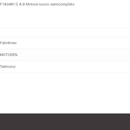
e F1A0481 D A B
Motore nuovo semicompleto
Fabrikneu
MOTOREN
Teilmotor