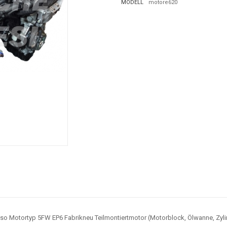
MODELL
motore620
so Motortyp 5FW EP6 Fabrikneu Teilmontiertmotor (Motorblock, Ölwanne, Zyli