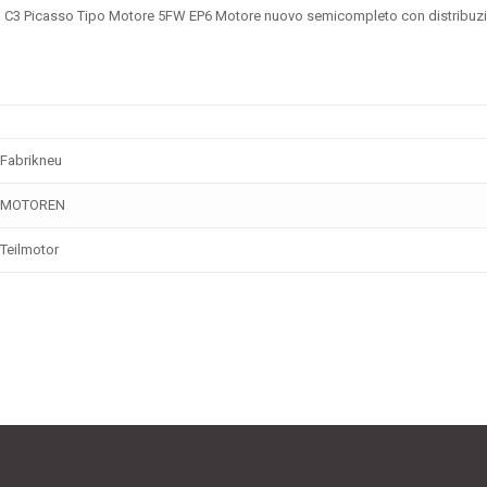
o C3 Picasso Tipo Motore 5FW EP6
Motore nuovo semicompleto con distribuz
Fabrikneu
MOTOREN
Teilmotor