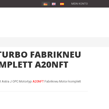
MEIN KONTO
 TURBO FABRIKNEU
MPLETT A20NFT
XR Astra J OPC Motortyp
A20NFT
Fabrikneu Motor komplett