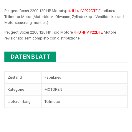
Peugeot Boxer 2200 120 HP Motortyp
4HU 4HV P22DTE
Fabrikneu
Teilmotor Motor (Motorblock, Ölwanne, Zylinderkopf, Ventildeckel und
Motorsteuerung montiert).
Peugeot Boxer 2200 120 HP Tipo Motore
4HU
4HV P22DTE
Motore
revisionato semicompleto con distribuzione
DATENBLATT
Zustand
Fabrikneu
Kategorie
MOTOREN
Lieferumfang
Teilmotor