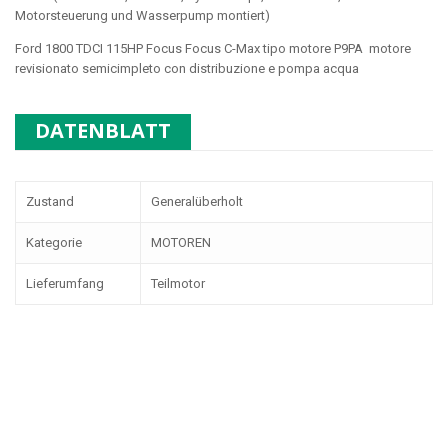
Motorsteuerung und Wasserpump montiert)
Ford 1800 TDCI 115HP Focus Focus C-Max tipo motore
P9PA
motore
revisionato semicimpleto con distribuzione e pompa acqua
DATENBLATT
Zustand
Generalüberholt
Kategorie
MOTOREN
Lieferumfang
Teilmotor