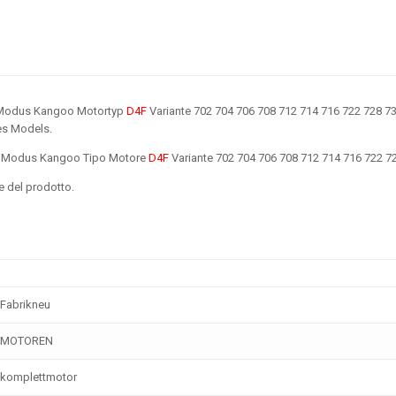
d Modus Kangoo Motortyp
D4F
Variante 702 704 706 708 712 714 716 722 728 73
des Models.
nd Modus Kangoo Tipo Motore
D4F
Variante 702 704 706 708 712 714 716 722 
ne del prodotto.
Fabrikneu
MOTOREN
komplettmotor