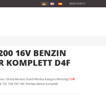
MEIN KONTO
200 16V BENZIN
 KOMPLETT D4F
mpus / Storia Modus Grand Modus Kangoo Motortyp
D4F
16 722 728 730 740 764 Neu Motor komplett