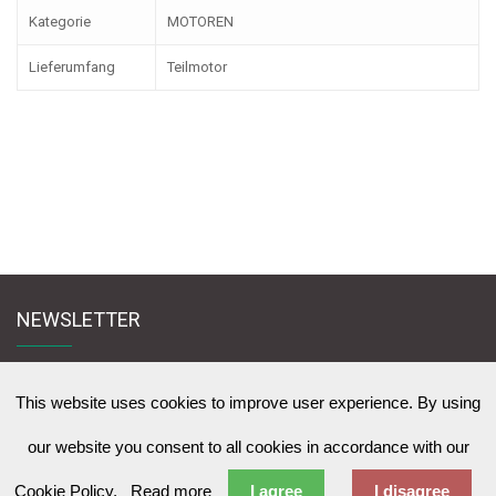
Kategorie
MOTOREN
Lieferumfang
Teilmotor
NEWSLETTER
Melden Sie sich für den Newsletter an und bleiben Sie mit uns in Kontakt
zu News & Werbeangebote zu lernen
This website uses cookies to improve user experience. By using
our website you consent to all cookies in accordance with our
Cookie Policy.
Read more
I agree
I disagree