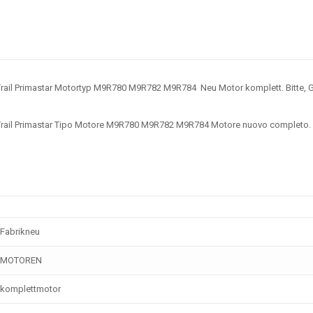
ail Primastar Motortyp
M9R780 M9R782 M9R784
Neu Motor komplett. Bitte, G
ail Primastar Tipo Motore
M9R780 M9R782 M9R784
Motore nuovo completo. Si 
Fabrikneu
MOTOREN
komplettmotor