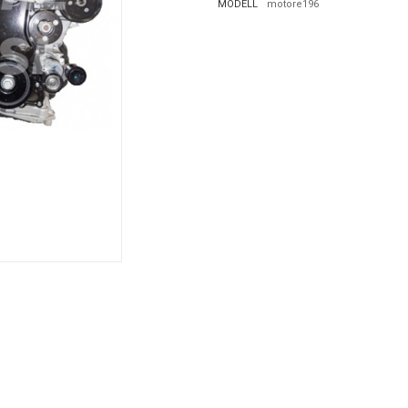
MODELL
motore196