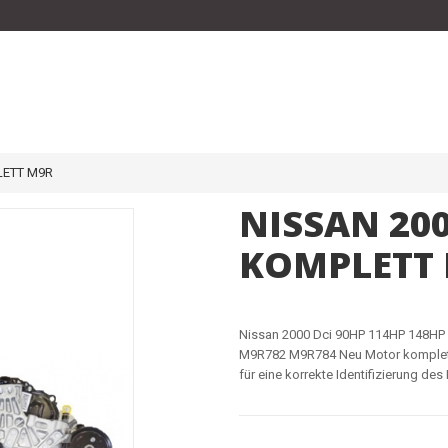
LETT M9R
NISSAN 20
KOMPLETT
Nissan 2000 Dci 90HP 114HP 148HP 
M9R782 M9R784
Neu Motor komplett
für eine korrekte Identifizierung des