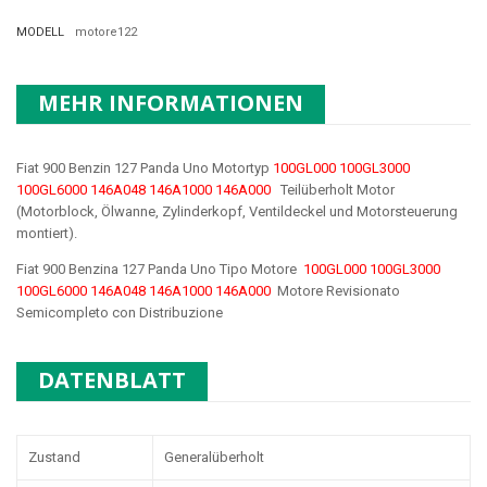
MODELL
motore122
MEHR INFORMATIONEN
Fiat 900 Benzin 127 Panda Uno Motortyp
100GL000 100GL3000
100GL6000 146A048 146A1000 146A000
Teilüberholt Motor
(Motorblock, Ölwanne, Zylinderkopf, Ventildeckel und Motorsteuerung
montiert).
Fiat 900 Benzina 127 Panda Uno Tipo Motore
100GL000 100GL3000
100GL6000 146A048 146A1000 146A000
Motore Revisionato
Semicompleto con Distribuzione
DATENBLATT
Zustand
Generalüberholt