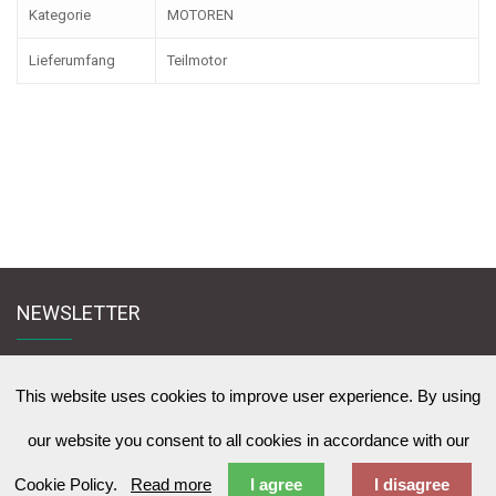
Kategorie
MOTOREN
Lieferumfang
Teilmotor
NEWSLETTER
Melden Sie sich für den Newsletter an und bleiben Sie mit uns in Kontakt
zu News & Werbeangebote zu lernen
This website uses cookies to improve user experience. By using
our website you consent to all cookies in accordance with our
Cookie Policy.
Read more
I agree
I disagree