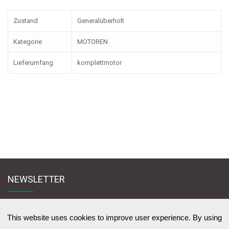
Zustand
Generalüberholt
Kategorie
MOTOREN
Lieferumfang
komplettmotor
NEWSLETTER
Melden Sie sich für den Newsletter an und bleiben Sie mit uns in Kontakt
zu News & Werbeangebote zu lernen
This website uses cookies to improve user experience. By using