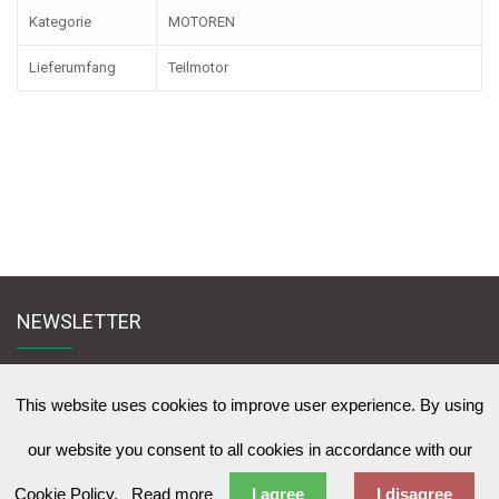
Kategorie
MOTOREN
Lieferumfang
Teilmotor
NEWSLETTER
Melden Sie sich für den Newsletter an und bleiben Sie mit uns in Kontakt
zu News & Werbeangebote zu lernen
This website uses cookies to improve user experience. By using
our website you consent to all cookies in accordance with our
Cookie Policy.
Read more
I agree
I disagree