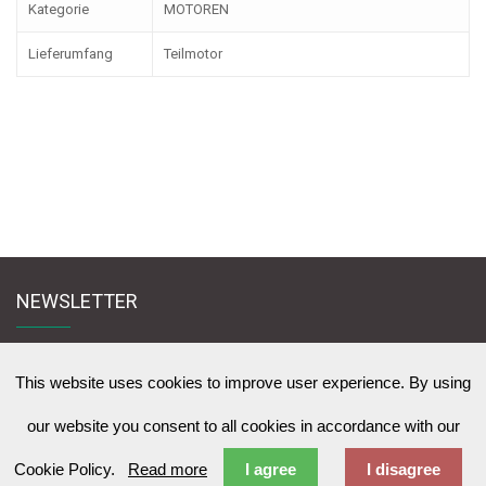
Kategorie
MOTOREN
Lieferumfang
Teilmotor
NEWSLETTER
Melden Sie sich für den Newsletter an und bleiben Sie mit uns in Kontakt
zu News & Werbeangebote zu lernen
This website uses cookies to improve user experience. By using
our website you consent to all cookies in accordance with our
Cookie Policy.
Read more
I agree
I disagree