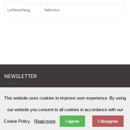
Lieferumfang
Teilmotor
NEWSLETTER
Melden Sie sich für den Newsletter an und bleiben Sie mit uns in Kontakt
zu News & Werbeangebote zu lernen
This website uses cookies to improve user experience. By using
our website you consent to all cookies in accordance with our
Cookie Policy.
Read more
I agree
I disagree