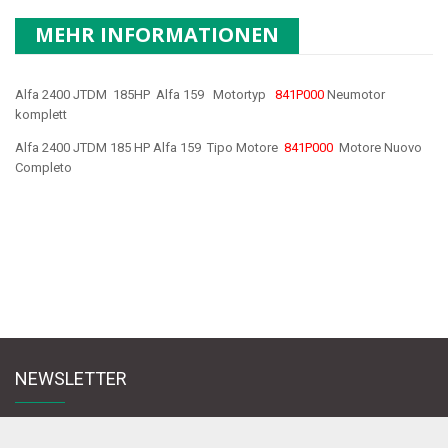
MEHR INFORMATIONEN
Alfa 2400 JTDM 185HP Alfa 159 Motortyp
841P000
Neumotor
komplett
Alfa 2400 JTDM 185 HP Alfa 159 Tipo Motore
841P000
Motore Nuovo
Completo
NEWSLETTER
Melden Sie sich für den Newsletter an und bleiben Sie mit uns in Kontakt
zu News & Werbeangebote zu lernen