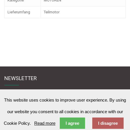
Kategorie
MOTOREN
Lieferumfang
Teilmotor
NEWSLETTER
Melden Sie sich für den Newsletter an und bleiben Sie mit uns in Kontakt
zu News & Werbeangebote zu lernen
This website uses cookies to improve user experience. By using
our website you consent to all cookies in accordance with our
Cookie Policy.
Read more
I agree
I disagree