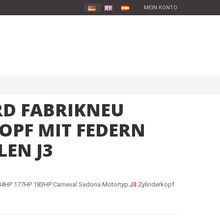
MEIN KONTO
CRD FABRIKNEU
OPF MIT FEDERN
LEN J3
144HP 177HP 183HP Carneval Sedona Motortyp
J3
Zylinderkopf