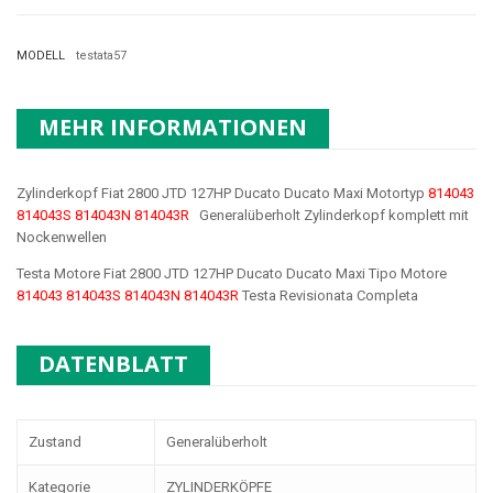
MODELL
testata57
MEHR INFORMATIONEN
Zylinderkopf Fiat 2800 JTD 127HP Ducato Ducato Maxi Motortyp
814043
814043S 814043N 814043R
Generalüberholt Zylinderkopf komplett mit
Nockenwellen
Testa Motore Fiat 2800 JTD 127HP Ducato Ducato Maxi Tipo Motore
814043 814043S 814043N 814043R
Testa Revisionata Completa
DATENBLATT
Zustand
Generalüberholt
Kategorie
ZYLINDERKÖPFE