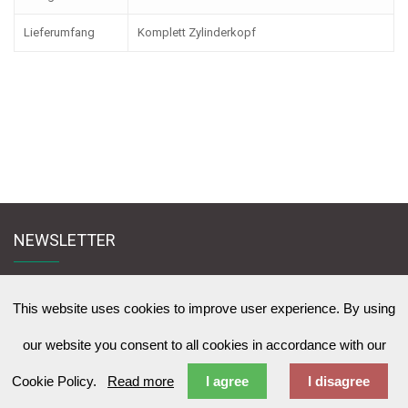
Lieferumfang
Komplett Zylinderkopf
NEWSLETTER
Melden Sie sich für den Newsletter an und bleiben Sie mit uns in Kontakt
zu News & Werbeangebote zu lernen
This website uses cookies to improve user experience. By using
our website you consent to all cookies in accordance with our
Cookie Policy.
Read more
I agree
I disagree