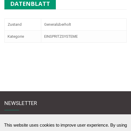
DATENBLATT
Zustand
Generalüberholt
Kategorie
EINSPRITZSYSTEME
NEWSLETTER
Melden Sie sich für den Newsletter an und bleiben Sie mit uns in Kontakt
zu News & Werbeangebote zu lernen
This website uses cookies to improve user experience. By using