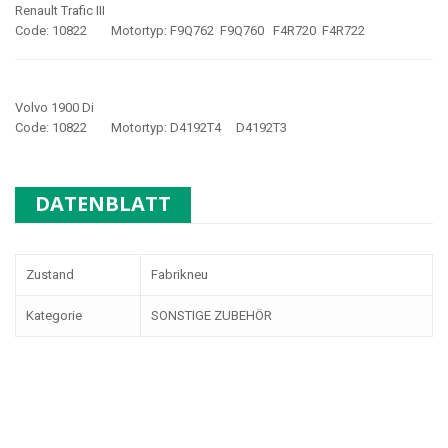
Renault Trafic III
Code: 10822 Motortyp: F9Q762 F9Q760 F4R720 F4R722
Volvo 1900 Di
Code: 10822 Motortyp: D4192T4 D4192T3
DATENBLATT
Zustand
Fabrikneu
Kategorie
SONSTIGE ZUBEHÖR