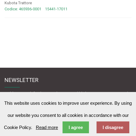
Kubota Trattore
Codice: 465936-0001 15441-17011
NEWSLETTER
Melden Sie sich für den Newsletter an und bleiben Sie mit uns in Kontakt
zu News & Werbeangebote zu lernen
This website uses cookies to improve user experience. By using
our website you consent to all cookies in accordance with our
Cookie Policy.
Read more
I agree
I disagree