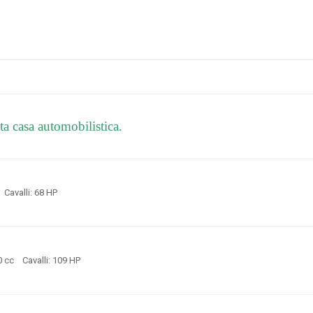
ta casa automobilistica.
c Cavalli: 68 HP
0 cc Cavalli: 109 HP