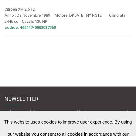
Citroen XM 2.5 TD
Anno : Da Novembre 1989 Motore: DK5ATE THY NGT2 Cilindrata:
2446 cc Cavalli: 130 HP
codice: 465447-0002037560
NEWSLETTER
Melden Sie sich für den Newsletter an und bleiben Sie mit uns in Kontakt
zu News & Werbeangebote zu lernen
This website uses cookies to improve user experience. By using
our website you consent to all cookies in accordance with our